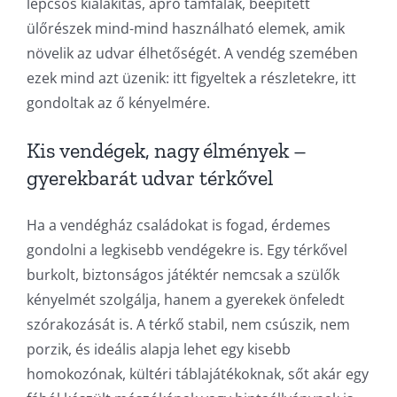
lépcsős kialakítás, apró támfalak, beépített
ülőrészek mind-mind használható elemek, amik
növelik az udvar élhetőségét. A vendég szemében
ezek mind azt üzenik: itt figyeltek a részletekre, itt
gondoltak az ő kényelmére.
Kis vendégek, nagy élmények –
gyerekbarát udvar térkővel
Ha a vendégház családokat is fogad, érdemes
gondolni a legkisebb vendégekre is. Egy térkővel
burkolt, biztonságos játéktér nemcsak a szülők
kényelmét szolgálja, hanem a gyerekek önfeledt
szórakozását is. A térkő stabil, nem csúszik, nem
porzik, és ideális alapja lehet egy kisebb
homokozónak, kültéri táblajátékoknak, sőt akár egy