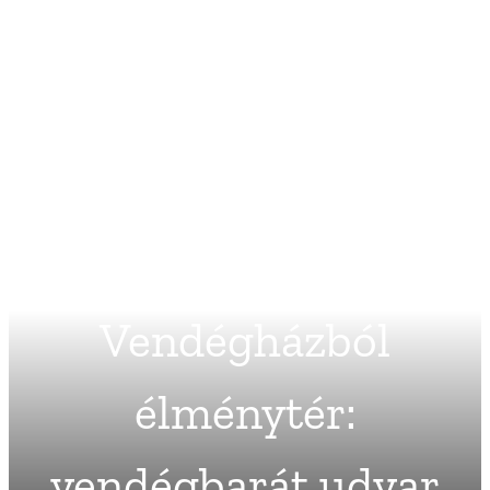
Vendégházból
élménytér:
vendégbarát udvar