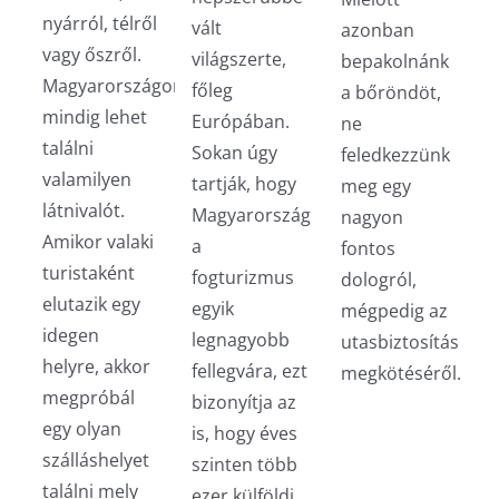
nyárról, télről
vált
azonban
vagy őszről.
világszerte,
bepakolnánk
Magyarországon
főleg
a bőröndöt,
mindig lehet
Európában.
ne
találni
Sokan úgy
feledkezzünk
valamilyen
tartják, hogy
meg egy
látnivalót.
Magyarország
nagyon
Amikor valaki
a
fontos
turistaként
fogturizmus
dologról,
elutazik egy
egyik
mégpedig az
idegen
legnagyobb
utasbiztosítás
helyre, akkor
fellegvára, ezt
megkötéséről.
megpróbál
bizonyítja az
egy olyan
is, hogy éves
szálláshelyet
szinten több
találni mely
ezer külföldi