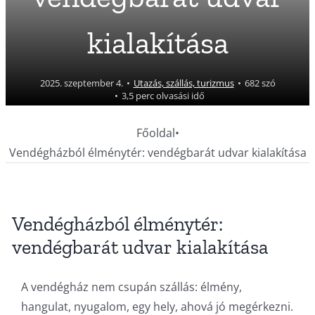
kialakítása
2025. szeptember 4.
•
Utazás, szállás, turizmus
•
682 szó
•
3,5 perc olvasási idő
Főoldal
•
Vendégházból élménytér: vendégbarát udvar kialakítása
Vendégházból élménytér:
vendégbarát udvar kialakítása
A vendégház nem csupán szállás: élmény,
hangulat, nyugalom, egy hely, ahová jó megérkezni.