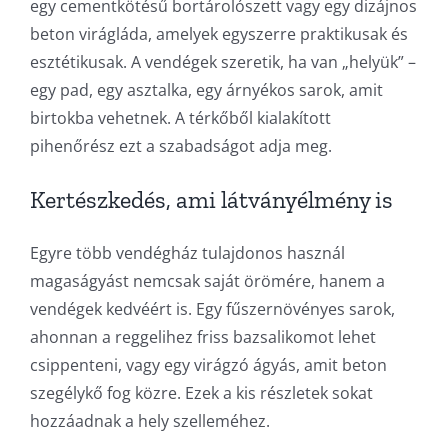
egy cementkötésű bortárolószett vagy egy dizájnos
beton virágláda, amelyek egyszerre praktikusak és
esztétikusak. A vendégek szeretik, ha van „helyük” –
egy pad, egy asztalka, egy árnyékos sarok, amit
birtokba vehetnek. A térkőből kialakított
pihenőrész ezt a szabadságot adja meg.
Kertészkedés, ami látványélmény is
Egyre több vendégház tulajdonos használ
magaságyást nemcsak saját örömére, hanem a
vendégek kedvéért is. Egy fűszernövényes sarok,
ahonnan a reggelihez friss bazsalikomot lehet
csippenteni, vagy egy virágzó ágyás, amit beton
szegélykő fog közre. Ezek a kis részletek sokat
hozzáadnak a hely szelleméhez.