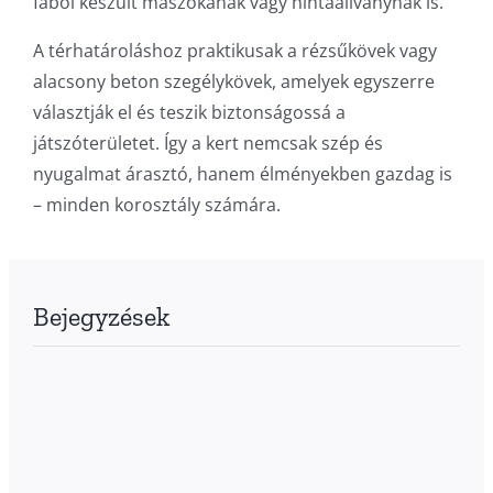
fából készült mászókának vagy hintaállványnak is.
A térhatároláshoz praktikusak a rézsűkövek vagy
alacsony beton szegélykövek, amelyek egyszerre
választják el és teszik biztonságossá a
játszóterületet. Így a kert nemcsak szép és
nyugalmat árasztó, hanem élményekben gazdag is
– minden korosztály számára.
Bejegyzések