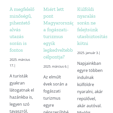
A megfelelő
Miért lett
Külföldi
minőségű,
pont
nyaralás
pihentető
Magyarország
során ne
alvás
a fogászati-
felejtsünk
utazás
turizmus
utasbiztosítást
során is
egyik
kötni
fontos
legkedveltebb
2025. január 3.
|
célpontja?
2025. március
Napjainkban
17.
|
2025. március 6.
|
egyre többen
A turisták
Az elmúlt
indulnak
gyakran
évek során a
külföldre
látogatnak el
fogászati
nyaralni, akár
hazánkba is,
turizmus
repülővel,
legyen szó
egyre
akár autóval.
tavaszról,
népszerűbbé
Mielőtt