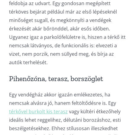
feldobja az udvart. Egy gondosan megépített
térköves bejárat például már az első lépéseknél
minőséget sugall, és megkönnyíti a vendégek
érkezését akár bőrönddel, akár esős időben.
Ugyanez igaz a parkolófelületre is, hiszen a térkő itt
nemcsak látványos, de funkcionális is: elvezeti a
vizet, nem porzik, nem süllyed meg, és bírja az
autók terhelését.
Pihenőzóna, terasz, borszöglet
Egy vendégház akkor igazán emlékezetes, ha
nemcsak alvásra jó, hanem feltöltődésre is. Egy
térkővel burkolt kis terasz
vagy kültéri étkezőhely
ideális lehet reggelihez, délutáni borozáshoz, esti
beszélgetésekhez. Ehhez stílusosan illeszkedhet