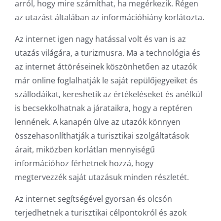
arról, hogy mire számíthat, ha megérkezik. Régen
az utazást általában az információhiány korlátozta.
Az internet igen nagy hatással volt és van is az
utazás világára, a turizmusra. Ma a technológia és
az internet áttöréseinek köszönhetően az utazók
már online foglalhatják le saját repülőjegyeiket és
szállodáikat, kereshetik az értékeléseket és anélkül
is becsekkolhatnak a járataikra, hogy a reptéren
lennének. A kanapén ülve az utazók könnyen
összehasonlíthatják a turisztikai szolgáltatások
árait, miközben korlátlan mennyiségű
információhoz férhetnek hozzá, hogy
megtervezzék saját utazásuk minden részletét.
Az internet segítségével gyorsan és olcsón
terjedhetnek a turisztikai célpontokról és azok