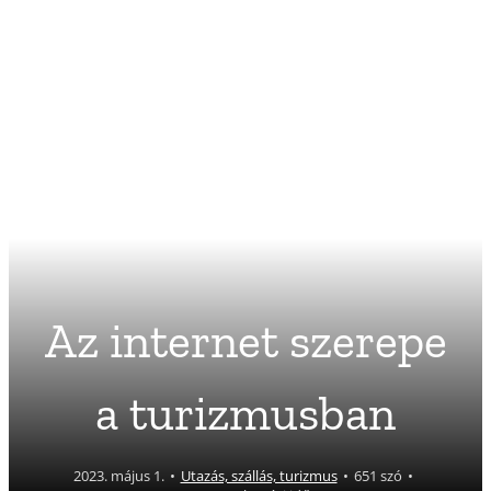
Az internet szerepe
a turizmusban
2023. május 1.
•
Utazás, szállás, turizmus
•
651 szó
•