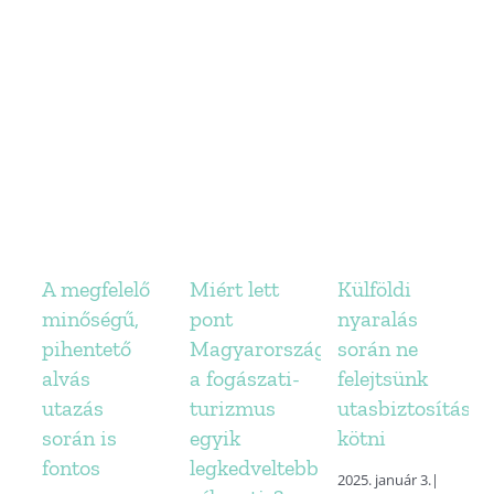
A megfelelő
Miért lett
Külföldi
minőségű,
pont
nyaralás
pihentető
Magyarország
során ne
alvás
a fogászati-
felejtsünk
utazás
turizmus
utasbiztosítást
során is
egyik
kötni
fontos
legkedveltebb
2025. január 3.
|