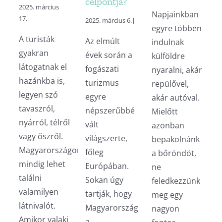
célpontja?
2025. március
Napjainkban
17.
|
2025. március 6.
|
egyre többen
A turisták
Az elmúlt
indulnak
gyakran
évek során a
külföldre
látogatnak el
fogászati
nyaralni, akár
hazánkba is,
turizmus
repülővel,
legyen szó
egyre
akár autóval.
tavaszról,
népszerűbbé
Mielőtt
nyárról, télről
vált
azonban
vagy őszről.
világszerte,
bepakolnánk
Magyarországon
főleg
a bőröndöt,
mindig lehet
Európában.
ne
találni
Sokan úgy
feledkezzünk
valamilyen
tartják, hogy
meg egy
látnivalót.
Magyarország
nagyon
Amikor valaki
a