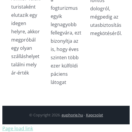
fontos
turistaként
fogturizmus
dologról,
elutazik egy
egyik
mégpedig az
idegen
legnagyobb
utasbiztosítás
helyre, akkor
fellegvára, ezt
megkötéséről.
megpróbál
bizonyítja az
egy olyan
is, hogy éves
szálláshelyet
szinten több
találni mely
ezer külföldi
ár-érték
páciens
látogat
© Copyright
2026.
euphorie.hu
-
Kapcsolat
Page load link